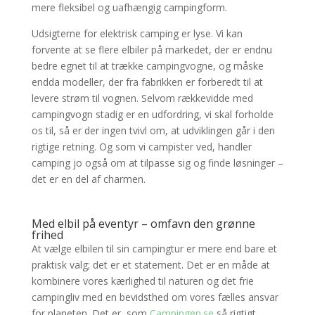
mere fleksibel og uafhængig campingform.
Udsigterne for elektrisk camping er lyse. Vi kan
forvente at se flere elbiler på markedet, der er endnu
bedre egnet til at trække campingvogne, og måske
endda modeller, der fra fabrikken er forberedt til at
levere strøm til vognen. Selvom rækkevidde med
campingvogn stadig er en udfordring, vi skal forholde
os til, så er der ingen tvivl om, at udviklingen går i den
rigtige retning. Og som vi campister ved, handler
camping jo også om at tilpasse sig og finde løsninger –
det er en del af charmen.
Med elbil på eventyr – omfavn den grønne
frihed
At vælge elbilen til sin campingtur er mere end bare et
praktisk valg; det er et statement. Det er en måde at
kombinere vores kærlighed til naturen og det frie
campingliv med en bevidsthed om vores fælles ansvar
for planeten. Det er, som
Campingen.se
så rigtigt