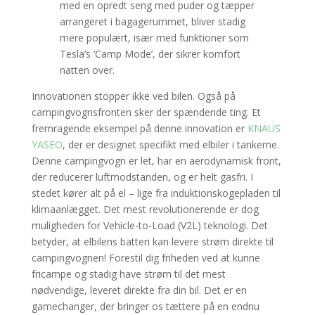
med en opredt seng med puder og tæpper
arrangeret i bagagerummet, bliver stadig
mere populært, især med funktioner som
Tesla’s ‘Camp Mode’, der sikrer komfort
natten over.
Innovationen stopper ikke ved bilen. Også på
campingvognsfronten sker der spændende ting. Et
fremragende eksempel på denne innovation er
KNAUS
YASEO
, der er designet specifikt med elbiler i tankerne.
Denne campingvogn er let, har en aerodynamisk front,
der reducerer luftmodstanden, og er helt gasfri. I
stedet kører alt på el – lige fra induktionskogepladen til
klimaanlægget. Det mest revolutionerende er dog
muligheden for Vehicle-to-Load (V2L) teknologi. Det
betyder, at elbilens batteri kan levere strøm direkte til
campingvognen! Forestil dig friheden ved at kunne
fricampe og stadig have strøm til det mest
nødvendige, leveret direkte fra din bil. Det er en
gamechanger, der bringer os tættere på en endnu