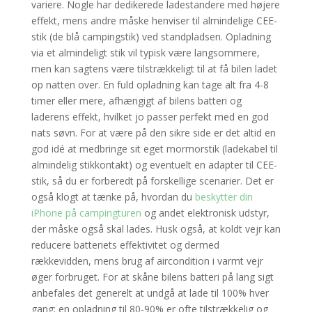
variere. Nogle har dedikerede ladestandere med højere
effekt, mens andre måske henviser til almindelige CEE-
stik (de blå campingstik) ved standpladsen. Opladning
via et almindeligt stik vil typisk være langsommere,
men kan sagtens være tilstrækkeligt til at få bilen ladet
op natten over. En fuld opladning kan tage alt fra 4-8
timer eller mere, afhængigt af bilens batteri og
laderens effekt, hvilket jo passer perfekt med en god
nats søvn. For at være på den sikre side er det altid en
god idé at medbringe sit eget mormorstik (ladekabel til
almindelig stikkontakt) og eventuelt en adapter til CEE-
stik, så du er forberedt på forskellige scenarier. Det er
også klogt at tænke på, hvordan du
beskytter din
iPhone på campingturen
og andet elektronisk udstyr,
der måske også skal lades. Husk også, at koldt vejr kan
reducere batteriets effektivitet og dermed
rækkevidden, mens brug af aircondition i varmt vejr
øger forbruget. For at skåne bilens batteri på lang sigt
anbefales det generelt at undgå at lade til 100% hver
gang; en opladning til 80-90% er ofte tilstrækkelig og