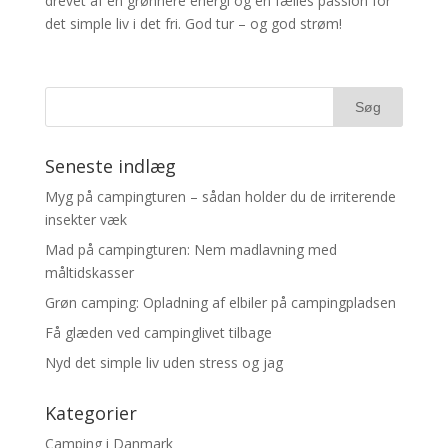
drevet af en grønnere energi og en fælles passion for
det simple liv i det fri. God tur – og god strøm!
Seneste indlæg
Myg på campingturen – sådan holder du de irriterende
insekter væk
Mad på campingturen: Nem madlavning med
måltidskasser
Grøn camping: Opladning af elbiler på campingpladsen
Få glæden ved campinglivet tilbage
Nyd det simple liv uden stress og jag
Kategorier
Camping i Danmark