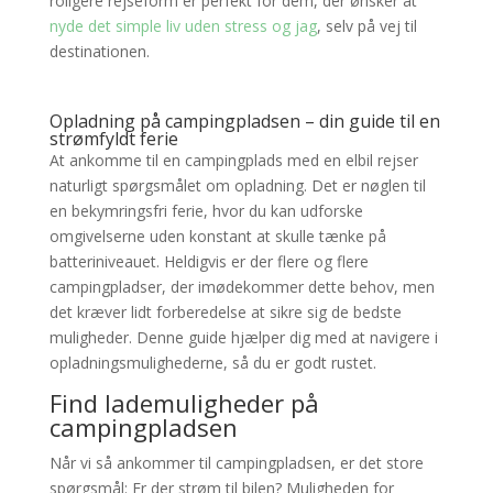
roligere rejseform er perfekt for dem, der ønsker at
nyde det simple liv uden stress og jag
, selv på vej til
destinationen.
Opladning på campingpladsen – din guide til en
strømfyldt ferie
At ankomme til en campingplads med en elbil rejser
naturligt spørgsmålet om opladning. Det er nøglen til
en bekymringsfri ferie, hvor du kan udforske
omgivelserne uden konstant at skulle tænke på
batteriniveauet. Heldigvis er der flere og flere
campingpladser, der imødekommer dette behov, men
det kræver lidt forberedelse at sikre sig de bedste
muligheder. Denne guide hjælper dig med at navigere i
opladningsmulighederne, så du er godt rustet.
Find lademuligheder på
campingpladsen
Når vi så ankommer til campingpladsen, er det store
spørgsmål: Er der strøm til bilen? Muligheden for