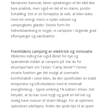
førnævnte Ramsvik, bliver opladningen af din elbil ikke
bare praktisk, men også en del af en større, positiv
fortælling. Det er en fornøjelse at vide, at bilen lades
med ren energi, mens vi nyder naturen og
campinglivets glæder. Denne form for
helhedstænkning er noget, vi campister i stigende grad
efterspørger og værdsætter.
Fremtidens camping er elektrisk og innovativ
Elbilernes indtog har også åbnet for nye og
spændende måder at campere på. Har du for
eksempel hørt om Tesla’s “Camp Mode”? Denne
smarte funktion gør det muligt at overnatte
komfortabelt i selve bilen, da den opretholder en stabil
temperatur og luftcirkulation med et minimalt
energiforbrug – typisk omkring 1% batteri i timen. Det
betyder, at du kan sove trygt og godt en hel nat og
stadig have masser af strøm tilbage. For at optimere
oplevelsen yderligere, findes der gode tips til at spare