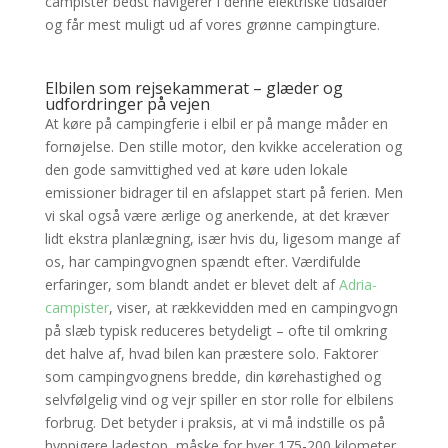
campister bedst navigerer i denne elektriske tidsalder
og får mest muligt ud af vores grønne campingture.
Elbilen som rejsekammerat – glæder og
udfordringer på vejen
At køre på campingferie i elbil er på mange måder en
fornøjelse. Den stille motor, den kvikke acceleration og
den gode samvittighed ved at køre uden lokale
emissioner bidrager til en afslappet start på ferien. Men
vi skal også være ærlige og anerkende, at det kræver
lidt ekstra planlægning, især hvis du, ligesom mange af
os, har campingvognen spændt efter. Værdifulde
erfaringer, som blandt andet er blevet delt af
Adria-
campister
, viser, at rækkevidden med en campingvogn
på slæb typisk reduceres betydeligt – ofte til omkring
det halve af, hvad bilen kan præstere solo. Faktorer
som campingvognens bredde, din kørehastighed og
selvfølgelig vind og vejr spiller en stor rolle for elbilens
forbrug. Det betyder i praksis, at vi må indstille os på
hyppigere ladestop, måske for hver 175-200 kilometer,