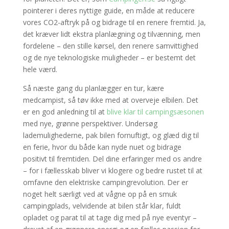
pointerer i deres nyttige guide, en måde at reducere
vores CO2-aftryk på og bidrage til en renere fremtid. Ja,
det kræver lidt ekstra planlægning og tilvænning, men
fordelene – den stille kørsel, den renere samvittighed
og de nye teknologiske muligheder – er bestemt det
hele værd.
Så næste gang du planlægger en tur, kære
medcampist, så tøv ikke med at overveje elbilen. Det
er en god anledning til at
blive klar til campingsæsonen
med nye, grønne perspektiver. Undersøg
lademulighederne, pak bilen fornuftigt, og glæd dig til
en ferie, hvor du både kan nyde nuet og bidrage
positivt til fremtiden. Del dine erfaringer med os andre
– for i fællesskab bliver vi klogere og bedre rustet til at
omfavne den elektriske campingrevolution. Der er
noget helt særligt ved at vågne op på en smuk
campingplads, velvidende at bilen står klar, fuldt
opladet og parat til at tage dig med på nye eventyr –