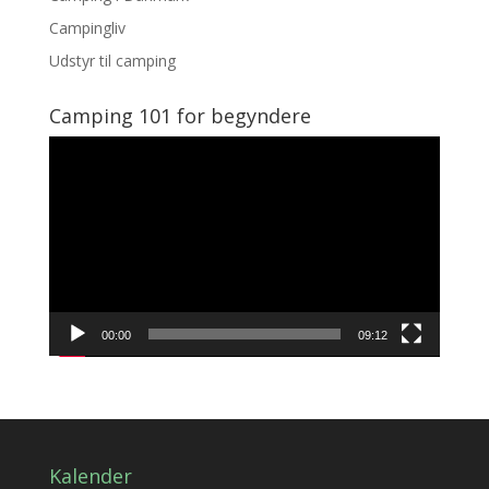
Campingliv
Udstyr til camping
Camping 101 for begyndere
Videoafspiller
00:00
09:12
Kalender