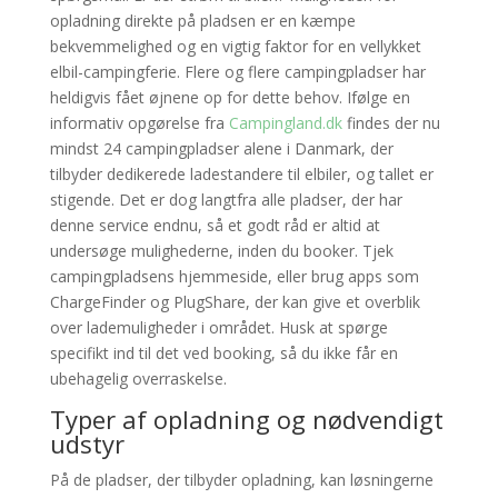
opladning direkte på pladsen er en kæmpe
bekvemmelighed og en vigtig faktor for en vellykket
elbil-campingferie. Flere og flere campingpladser har
heldigvis fået øjnene op for dette behov. Ifølge en
informativ opgørelse fra
Campingland.dk
findes der nu
mindst 24 campingpladser alene i Danmark, der
tilbyder dedikerede ladestandere til elbiler, og tallet er
stigende. Det er dog langtfra alle pladser, der har
denne service endnu, så et godt råd er altid at
undersøge mulighederne, inden du booker. Tjek
campingpladsens hjemmeside, eller brug apps som
ChargeFinder og PlugShare, der kan give et overblik
over lademuligheder i området. Husk at spørge
specifikt ind til det ved booking, så du ikke får en
ubehagelig overraskelse.
Typer af opladning og nødvendigt
udstyr
På de pladser, der tilbyder opladning, kan løsningerne