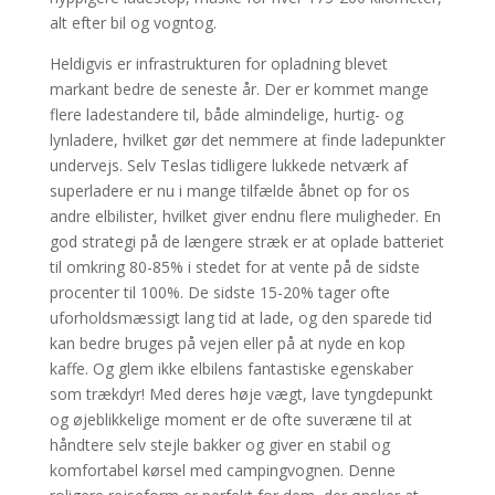
alt efter bil og vogntog.
Heldigvis er infrastrukturen for opladning blevet
markant bedre de seneste år. Der er kommet mange
flere ladestandere til, både almindelige, hurtig- og
lynladere, hvilket gør det nemmere at finde ladepunkter
undervejs. Selv Teslas tidligere lukkede netværk af
superladere er nu i mange tilfælde åbnet op for os
andre elbilister, hvilket giver endnu flere muligheder. En
god strategi på de længere stræk er at oplade batteriet
til omkring 80-85% i stedet for at vente på de sidste
procenter til 100%. De sidste 15-20% tager ofte
uforholdsmæssigt lang tid at lade, og den sparede tid
kan bedre bruges på vejen eller på at nyde en kop
kaffe. Og glem ikke elbilens fantastiske egenskaber
som trækdyr! Med deres høje vægt, lave tyngdepunkt
og øjeblikkelige moment er de ofte suveræne til at
håndtere selv stejle bakker og giver en stabil og
komfortabel kørsel med campingvognen. Denne