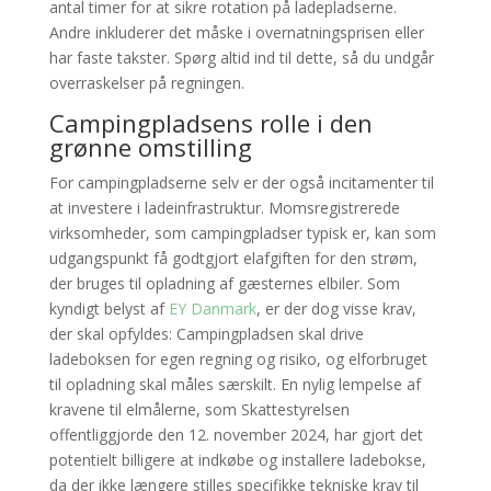
antal timer for at sikre rotation på ladepladserne.
Andre inkluderer det måske i overnatningsprisen eller
har faste takster. Spørg altid ind til dette, så du undgår
overraskelser på regningen.
Campingpladsens rolle i den
grønne omstilling
For campingpladserne selv er der også incitamenter til
at investere i ladeinfrastruktur. Momsregistrerede
virksomheder, som campingpladser typisk er, kan som
udgangspunkt få godtgjort elafgiften for den strøm,
der bruges til opladning af gæsternes elbiler. Som
kyndigt belyst af
EY Danmark
, er der dog visse krav,
der skal opfyldes: Campingpladsen skal drive
ladeboksen for egen regning og risiko, og elforbruget
til opladning skal måles særskilt. En nylig lempelse af
kravene til elmålerne, som Skattestyrelsen
offentliggjorde den 12. november 2024, har gjort det
potentielt billigere at indkøbe og installere ladebokse,
da der ikke længere stilles specifikke tekniske krav til