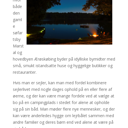
både
den
gaml
e
søfar
tsby
Marst
al og
hovedbyen Ærøskøbing byder på idylliske bymidter med
små, smukt istandsatte huse og hyggelige butikker og
restauranter.
Hvis man er sejler, kan man med fordel kombinere
sejlerlivet med nogle dages ophold på en eller flere af
øerne, og der kan være mange fordele ved at vælge at
bo på en campingplads i stedet for alene at opholde
sig på sin båd. Man møder flere nye mennesker, og der
kan være anderledes hygge om lejrbålet sammen med
andre familier og deres børn end ved alene at være på