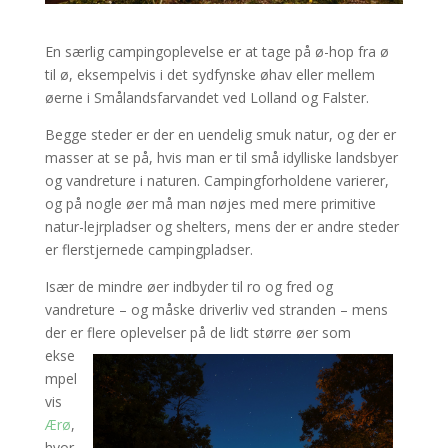
En særlig campingoplevelse er at tage på ø-hop fra ø
til ø, eksempelvis i det sydfynske øhav eller mellem
øerne i Smålandsfarvandet ved Lolland og Falster.
Begge steder er der en uendelig smuk natur, og der er
masser at se på, hvis man er til små idylliske landsbyer
og vandreture i naturen. Campingforholdene varierer,
og på nogle øer må man nøjes med mere primitive
natur-lejrpladser og shelters, mens der er andre steder
er flerstjernede campingpladser.
Især de mindre øer indbyder til ro og fred og
vandreture – og måske driverliv ved stranden – mens
der er flere oplevelser på de lidt større
øer som
ekse
mpel
vis
Ærø
,
hvor